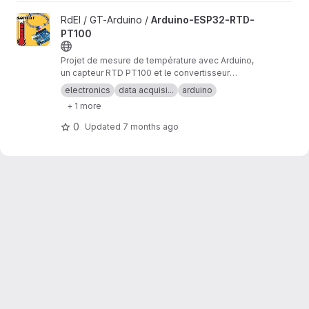
View Arduino-ESP32-RTD-PT100 project
RdEI / GT-Arduino /
Arduino-ESP32-RTD-
PT100
Projet de mesure de température avec Arduino,
un capteur RTD PT100 et le convertisseur
analogique/numérique MAX31865.
electronics
data acquisi...
arduino
+ 1 more
0
Updated
7 months ago