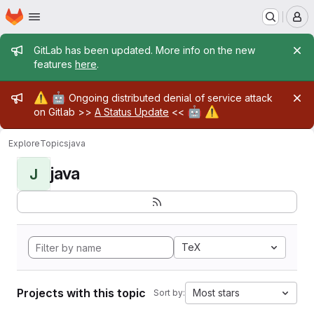
Homepage
Skip to main content
M
Admin message
GitLab has been updated. More info on the new
features
here
.
Admin message
⚠️
🤖
Ongoing distributed denial of service attack
🤖
⚠️
on Gitlab >>
A Status Update
<<
Explore
Topics
java
java
J
TeX
Projects with this topic
Most stars
Sort by: