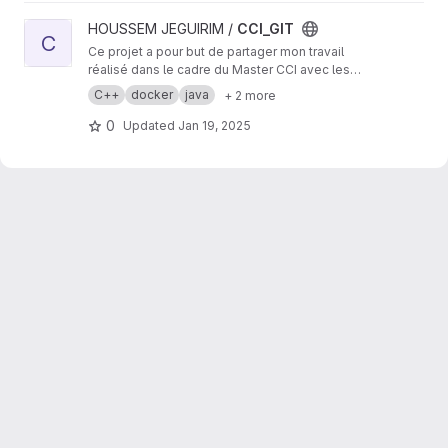
View CCI_GIT project
HOUSSEM JEGUIRIM /
CCI_GIT
C
Ce projet a pour but de partager mon travail
réalisé dans le cadre du Master CCI avec les
professeurs, mes camarades de promotion,
C++
docker
java
+ 2 more
ainsi que les futurs étudiants de ce Master.
0
Updated
Jan 19, 2025