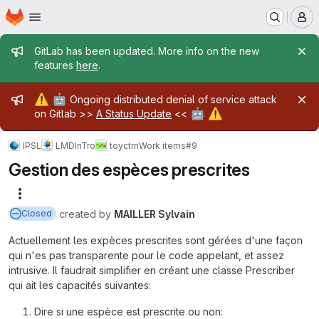
Homepage
Skip to main content
M
Admin message
GitLab has been updated. More info on the new
features
here
.
Admin message
⚠️
🤖
Ongoing distributed denial of service attack
🤖
⚠️
on Gitlab >>
A Status Update
<<
IPSL
LMD
InTro
toyctm
Work items
#9
Gestion des espèces prescrites
More actions
created
by
MAILLER Sylvain
Closed
Actuellement les expèces prescrites sont gérées d'une façon
qui n'es pas transparente pour le code appelant, et assez
intrusive. Il faudrait simplifier en créant une classe Prescriber
qui ait les capacités suivantes:
Dire si une espèce est prescrite ou non: