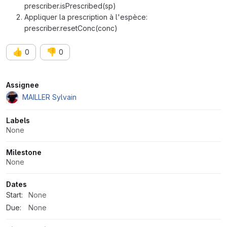
prescriber.isPrescribed(sp)
Appliquer la prescription à l'espèce:
prescriber.resetConc(conc)
👍
👎
0
0
Attributes
Assignee
MAILLER Sylvain
Labels
None
Milestone
None
Dates
Start:
None
Due:
None