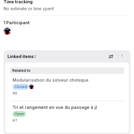
Time tracking
No estimate or time spent
1 Participant
Linked items
2
Display op
Related to
Modularisation du solveur chimique
Closed
#6
Tri et rangement en vue du passage à jl
Open
#7