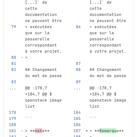
[...]` de 
[...]` de 
cette 
cette 
documentation 
documentation 
ne peuvent être
ne peuvent être
> exécutées 
> exécutées 
que sur la 
que sur la 
passerelle 
passerelle 
correspondant 
correspondant 
à votre projet.
à votre projet.
>
## Changement 
## Changement 
du mot de passe
du mot de passe
...
@@ -178,7 
...
@@ -178,7 
+184,7 @@ $ 
+184,7 @@ $ 
openstack image 
openstack image 
list
list
```
```
> **
not
e**
> **
Remarqu
e**
>
>