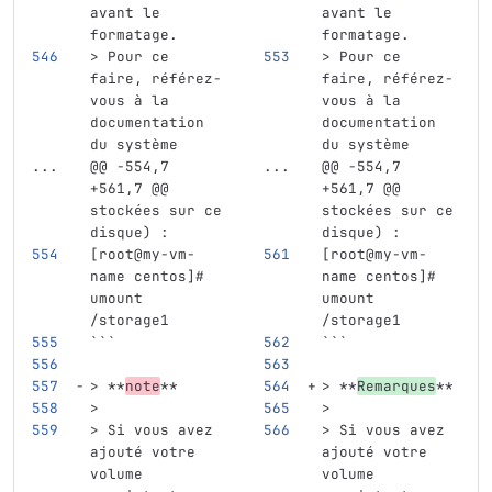
avant le 
avant le 
formatage.
formatage.
> Pour ce 
> Pour ce 
faire, référez-
faire, référez-
vous à la 
vous à la 
documentation 
documentation 
du système
du système
...
@@ -554,7 
...
@@ -554,7 
+561,7 @@ 
+561,7 @@ 
stockées sur ce 
stockées sur ce 
disque) :
disque) :
[root@my-vm-
[root@my-vm-
name centos]# 
name centos]# 
umount 
umount 
/storage1
/storage1
```
```
> **
note
**
> **
Remarques
**
>
>
> Si vous avez 
> Si vous avez 
ajouté votre 
ajouté votre 
volume 
volume 