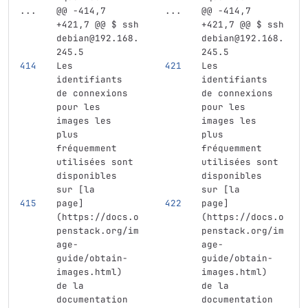
...
@@ -414,7 
...
@@ -414,7 
+421,7 @@ $ ssh 
+421,7 @@ $ ssh 
debian@192.168.
debian@192.168.
245.5
245.5
Les 
Les 
identifiants 
identifiants 
de connexions 
de connexions 
pour les 
pour les 
images les 
images les 
plus 
plus 
fréquemment 
fréquemment 
utilisées sont 
utilisées sont 
disponibles 
disponibles 
sur 
[
la 
sur 
[
la 
page
]
page
]
(
https://docs.o
(
https://docs.o
penstack.org/im
penstack.org/im
age-
age-
guide/obtain-
guide/obtain-
images.html
)
images.html
)
de la 
de la 
documentation 
documentation 