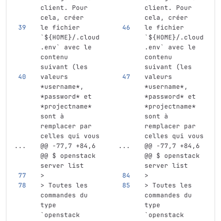
client. Pour 
client. Pour 
cela, créer
cela, créer
le fichier 
le fichier 
`${HOME}/.cloud
`${HOME}/.cloud
.env`
 avec le 
.env`
 avec le 
contenu 
contenu 
suivant (les
suivant (les
valeurs 
valeurs 
*username*
, 
*username*
, 
*password*
 et 
*password*
 et 
*projectname*
*projectname*
sont à 
sont à 
remplacer par 
remplacer par 
celles qui vous
celles qui vous
...
@@ -77,7 +84,6 
...
@@ -77,7 +84,6 
@@ $ openstack 
@@ $ openstack 
server list
server list
>
>
> Toutes les 
> Toutes les 
commandes du 
commandes du 
type 
type 
`openstack 
`openstack 