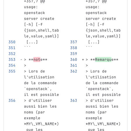
+357,7 @@ 
+357,7 @@ 
usage: 
usage: 
openstack 
openstack 
server create 
server create 
[-h] [-f 
[-h] [-f 
{json,shell,tab
{json,shell,tab
le,value,yaml}]
le,value,yaml}]
 [...]
 [...]
```
```
> **
not
e**
> **
Remarqu
e**
>
>
> Lors de 
> Lors de 
l'utilisation 
l'utilisation 
de la commande 
de la commande 
`openstack`, 
`openstack`, 
il est possible
il est possible
> d'utiliser 
> d'utiliser 
aussi bien les 
aussi bien les 
noms (par 
noms (par 
exemple 
exemple 
*MY\_VM\_NAME*)
*MY\_VM\_NAME*)
 que les
 que les