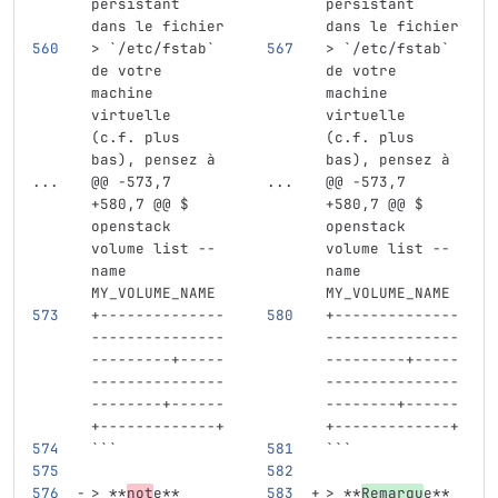
persistant 
persistant 
dans le fichier
dans le fichier
> `/etc/fstab` 
> `/etc/fstab` 
de votre 
de votre 
machine 
machine 
virtuelle 
virtuelle 
(c.f. plus 
(c.f. plus 
bas), pensez à
bas), pensez à
...
@@ -573,7 
...
@@ -573,7 
+580,7 @@ $ 
+580,7 @@ $ 
openstack 
openstack 
volume list --
volume list --
name 
name 
MY_VOLUME_NAME
MY_VOLUME_NAME
+--------------
+--------------
---------------
---------------
---------+-----
---------+-----
---------------
---------------
--------+------
--------+------
+-------------+
+-------------+
```
```
> **
not
e**
> **
Remarqu
e**