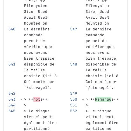
Filesystem      
Filesystem      
Size  Used 
Size  Used 
Avail Use% 
Avail Use% 
Mounted on
Mounted on
La dernière 
La dernière 
commande 
commande 
permet de 
permet de 
vérifier que 
vérifier que 
nous avons 
nous avons 
bien l'espace
bien l'espace
disponible de 
disponible de 
la taille 
la taille 
choisie (ici 8 
choisie (ici 8 
Go) monté sur 
Go) monté sur 
`/storage1`
.
`/storage1`
.
> **
not
e**
> **
Remarqu
e**
>
>
> Le disque 
> Le disque 
virtuel peut 
virtuel peut 
également être 
également être 
partitionné 
partitionné 