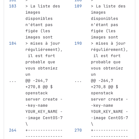
> La liste des 
> La liste des 
images 
images 
disponibles 
disponibles 
n'étant pas 
n'étant pas 
figée (les 
figée (les 
images sont
images sont
> mises à jour 
> mises à jour 
réguliérement),
réguliérement),
 il est fort 
 il est fort 
probable que 
probable que 
vous obteniez 
vous obteniez 
un
un
...
@@ -264,7 
...
@@ -264,7 
+270,8 @@ $ 
+270,8 @@ $ 
openstack 
openstack 
server create -
server create -
-key-name 
-key-name 
YOUR_KEY_NAME -
YOUR_KEY_NAME -
-image CentOS-7 
-image CentOS-7 
\
\
+--------------
+--------------
---------------
---------------