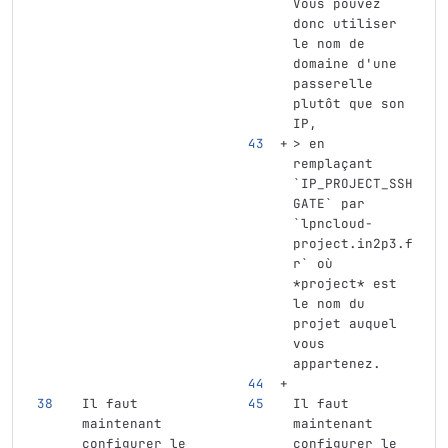
Vous pouvez 
donc utiliser 
le nom de 
domaine d'une 
passerelle 
plutôt que son 
IP,
> en 
remplaçant 
`IP_PROJECT_SSH
GATE` par 
`lpncloud-
project.in2p3.f
r` où 
*project* est 
le nom du 
projet auquel 
vous 
appartenez. 
Il faut 
Il faut 
maintenant 
maintenant 
configurer le 
configurer le 