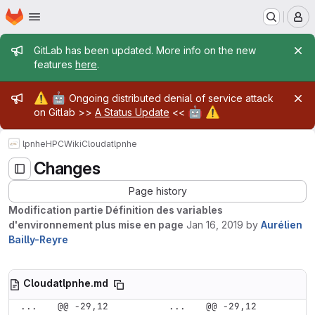
Homepage
Skip to main content
M
Admin message
GitLab has been updated. More info on the new
features
here
.
Admin message
⚠️
🤖
Ongoing distributed denial of service attack
🤖
⚠️
on Gitlab >>
A Status Update
<<
lpnhe
HPC
Wiki
Cloudatlpnhe
Changes
Page history
Modification partie Définition des variables
d'environnement plus mise en page
Jan 16, 2019
by
Aurélien
Bailly-Reyre
Cloudatlpnhe.md
...
@@ -29,12 
...
@@ -29,12 