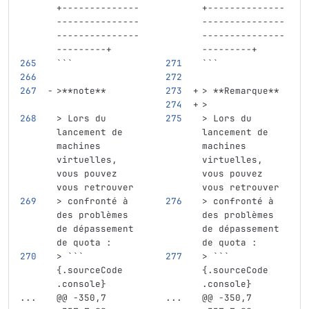
+--------------
+--------------
---------------
---------------
---------------
---------------
---------+
---------+
```
```
>**note**
> **Remarque**
>
> Lors du 
> Lors du 
lancement de 
lancement de 
machines 
machines 
virtuelles, 
virtuelles, 
vous pouvez 
vous pouvez 
vous retrouver
vous retrouver
> confronté à 
> confronté à 
des problèmes 
des problèmes 
de dépassement 
de dépassement 
de quota :
de quota :
> ``` 
> ``` 
{.sourceCode 
{.sourceCode 
.console}
.console}
...
@@ -350,7 
...
@@ -350,7 