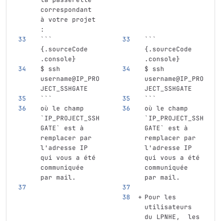
correspondant 
à votre projet 
:
```
```
{.sourceCode 
{.sourceCode 
.console}
.console}
$ ssh 
$ ssh 
username@IP_PRO
username@IP_PRO
JECT_SSHGATE
JECT_SSHGATE
```
```
où le champ 
où le champ 
`IP_PROJECT_SSH
`IP_PROJECT_SSH
GATE`
 est à 
GATE`
 est à 
remplacer par 
remplacer par 
l'adresse IP 
l'adresse IP 
qui vous a été 
qui vous a été 
communiquée 
communiquée 
par mail. 
par mail. 
Pour les 
utilisateurs 
du LPNHE,  les 