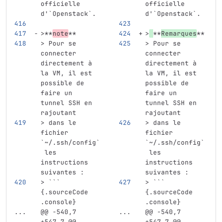
officielle 
officielle 
d'
`Openstack`
.
d'
`Openstack`
.
>**
note
**
>
**
Remarques
**
> Pour se 
> Pour se 
connecter 
connecter 
directement à 
directement à 
la VM, il est 
la VM, il est 
possible de 
possible de 
faire un 
faire un 
tunnel SSH en 
tunnel SSH en 
rajoutant
rajoutant
> dans le 
> dans le 
fichier 
fichier 
`~/.ssh/config`
`~/.ssh/config`
 les 
 les 
instructions 
instructions 
suivantes :
suivantes :
> ``` 
> ``` 
{.sourceCode 
{.sourceCode 
.console}
.console}
...
@@ -540,7 
...
@@ -540,7 
+547,7 @@ 
+547,7 @@ 