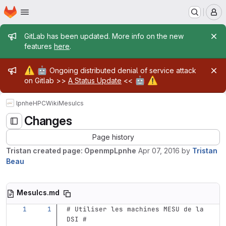
Homepage
Skip to main content
M
Admin message
GitLab has been updated. More info on the new
features
here
.
Admin message
⚠️
🤖
Ongoing distributed denial of service attack
🤖
⚠️
on Gitlab >>
A Status Update
<<
lpnhe
HPC
Wiki
MesuIcs
Changes
Page history
Tristan created page: OpenmpLpnhe
Apr 07, 2016
by
Tristan
Beau
MesuIcs.md
# Utiliser les machines MESU de la 
DSI #