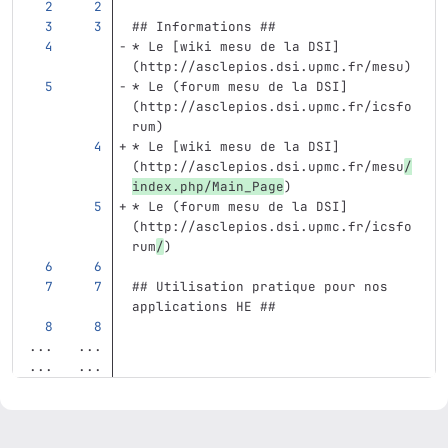
## Informations ##
*
 Le 
[
wiki mesu de la DSI
]
(
http://asclepios.dsi.upmc.fr/mesu
)
*
 Le (forum mesu de la DSI]
(http://asclepios.dsi.upmc.fr/icsfo
rum)
*
 Le 
[
wiki mesu de la DSI
]
(
http://asclepios.dsi.upmc.fr/mesu
/
index.php/Main_Page
)
*
 Le (forum mesu de la DSI]
(http://asclepios.dsi.upmc.fr/icsfo
rum
/
)
## Utilisation pratique pour nos 
applications HE ##
...
...
...
...