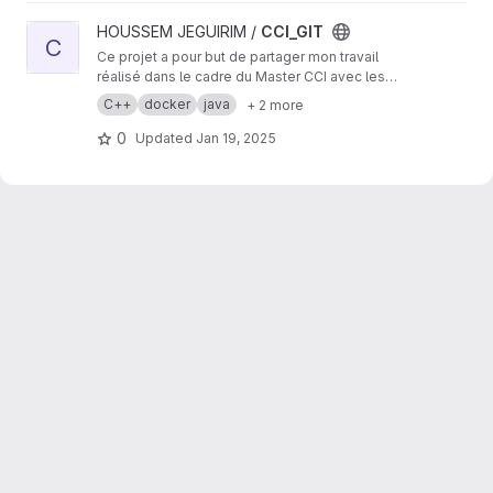
View CCI_GIT project
HOUSSEM JEGUIRIM /
CCI_GIT
C
Ce projet a pour but de partager mon travail
réalisé dans le cadre du Master CCI avec les
professeurs, mes camarades de promotion,
C++
docker
java
+ 2 more
ainsi que les futurs étudiants de ce Master.
0
Updated
Jan 19, 2025