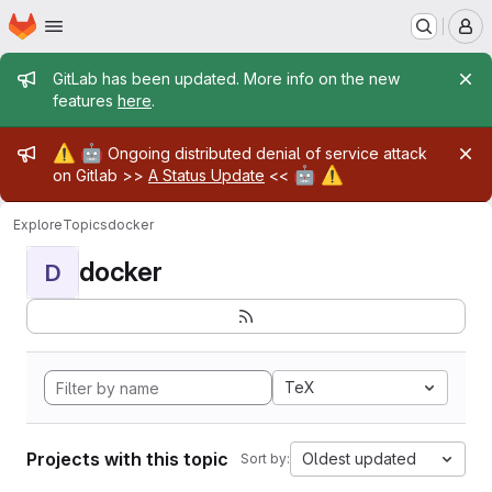
Homepage
Skip to main content
M
Admin message
GitLab has been updated. More info on the new
features
here
.
Admin message
⚠️
🤖
Ongoing distributed denial of service attack
🤖
⚠️
on Gitlab >>
A Status Update
<<
Explore
Topics
docker
docker
D
TeX
Projects with this topic
Oldest updated
Sort by: