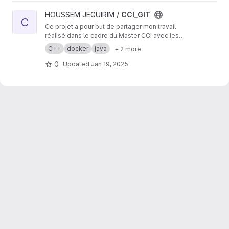
View CCI_GIT project
HOUSSEM JEGUIRIM /
CCI_GIT
C
Ce projet a pour but de partager mon travail
réalisé dans le cadre du Master CCI avec les
professeurs, mes camarades de promotion,
C++
docker
java
+ 2 more
ainsi que les futurs étudiants de ce Master.
0
Updated
Jan 19, 2025