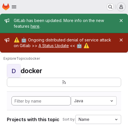
Homepage
Skip to main content
M
Admin message
GitLab has been updated. More info on the new
features
here
.
Admin message
⚠️
🤖
Ongoing distributed denial of service attack
🤖
⚠️
on Gitlab >>
A Status Update
<<
Explore
Topics
docker
docker
D
Java
Projects with this topic
Name
Sort by: