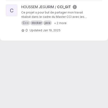
View CCI_GIT project
HOUSSEM JEGUIRIM /
CCI_GIT
C
Ce projet a pour but de partager mon travail
réalisé dans le cadre du Master CCI avec les
professeurs, mes camarades de promotion,
C++
docker
java
+ 2 more
ainsi que les futurs étudiants de ce Master.
0
Updated
Jan 19, 2025