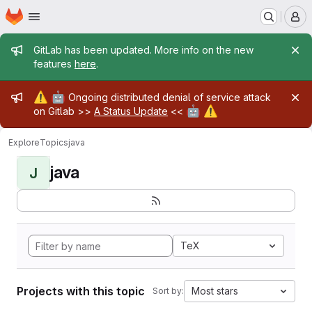
Homepage
Skip to main content
M
Admin message
GitLab has been updated. More info on the new
features
here
.
Admin message
⚠️
🤖
Ongoing distributed denial of service attack
🤖
⚠️
on Gitlab >>
A Status Update
<<
Explore
Topics
java
java
J
TeX
Projects with this topic
Most stars
Sort by: