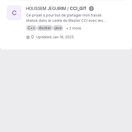
View CCI_GIT project
HOUSSEM JEGUIRIM /
CCI_GIT
C
Ce projet a pour but de partager mon travail
réalisé dans le cadre du Master CCI avec les
professeurs, mes camarades de promotion,
C++
docker
java
+ 2 more
ainsi que les futurs étudiants de ce Master.
0
Updated
Jan 19, 2025