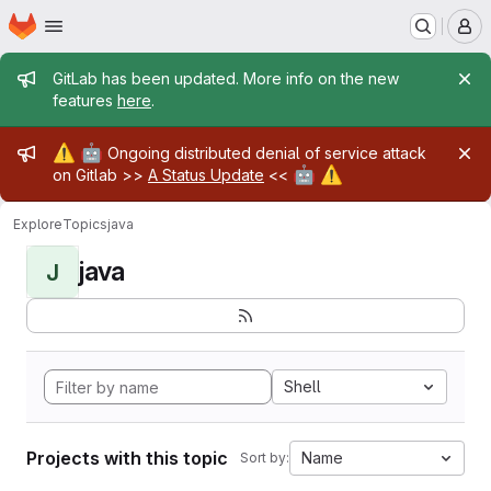
Homepage
Skip to main content
M
Admin message
GitLab has been updated. More info on the new
features
here
.
Admin message
⚠️
🤖
Ongoing distributed denial of service attack
🤖
⚠️
on Gitlab >>
A Status Update
<<
Explore
Topics
java
java
J
Shell
Projects with this topic
Name
Sort by: