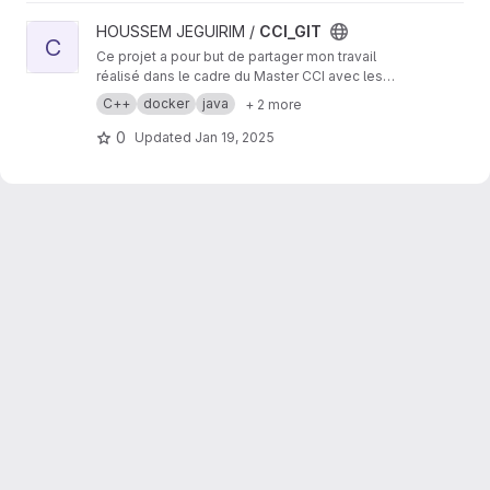
View CCI_GIT project
HOUSSEM JEGUIRIM /
CCI_GIT
C
Ce projet a pour but de partager mon travail
réalisé dans le cadre du Master CCI avec les
professeurs, mes camarades de promotion,
C++
docker
java
+ 2 more
ainsi que les futurs étudiants de ce Master.
0
Updated
Jan 19, 2025