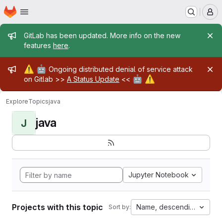
Homepage
Skip to main content
M
Admin message
GitLab has been updated. More info on the new
features
here
.
Admin message
⚠️
🤖
Ongoing distributed denial of service attack
🤖
⚠️
on Gitlab >>
A Status Update
<<
Explore
Topics
java
java
J
Jupyter Notebook
Projects with this topic
Name, descending
Sort by: